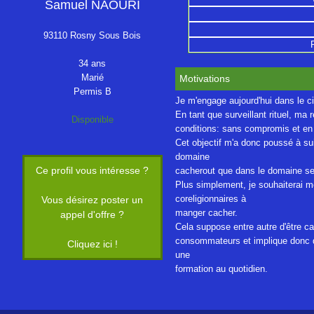
Samuel NAOURI
93110 Rosny Sous Bois
34 ans
Marié
Motivations
Permis B
Je m'engage aujourd'hui dans le ci
En tant que surveillant rituel, m
Disponible
conditions: sans compromis et en b
Cet objectif m'a donc poussé à sui
domaine
Ce profil vous intéresse ?
cacherout que dans le domaine ser
Plus simplement, je souhaiterai me
coreligionnaires à
Vous désirez poster un
manger cacher.
appel d'offre ?
Cela suppose entre autre d'être c
consommateurs et implique donc de
Cliquez ici !
une
formation au quotidien.