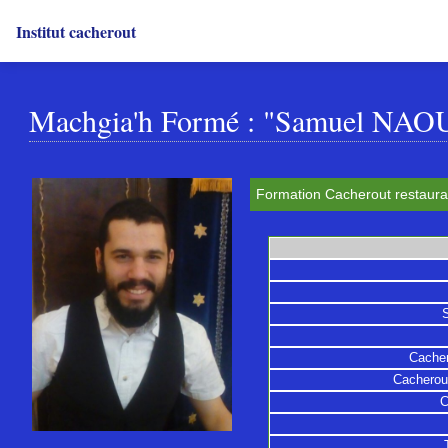
Institut cacherout
Machgia'h Formé : "Samuel NAO
Formation Cacherout restaurat
Cacher
Cacherout
C