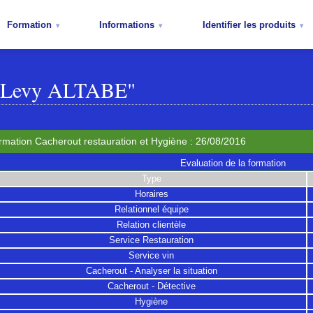
Formation
Informations
Identifier les produits
 "Levy ALTABE"
rmation Cacherout restauration et Hygiène : 26/08/2016
Evaluation de la formation
Type
Horaires
Relationnel équipe
Relation clientèle
Service Restauration
Service vin
Cacherout - Analyser la situation
Cacherout - Détective
Hygiène