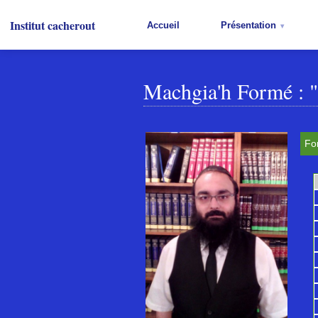
Institut cacherout
Accueil
Présentation
Machgia'h Formé :
Fo