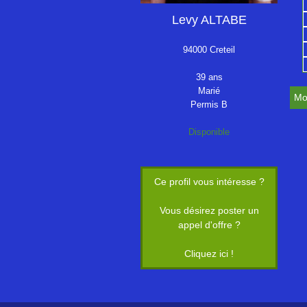
Levy ALTABE
94000 Creteil
39 ans
Marié
Mo
Permis B
Disponible
Ce profil vous intéresse ?
Vous désirez poster un
appel d'offre ?
Cliquez ici !