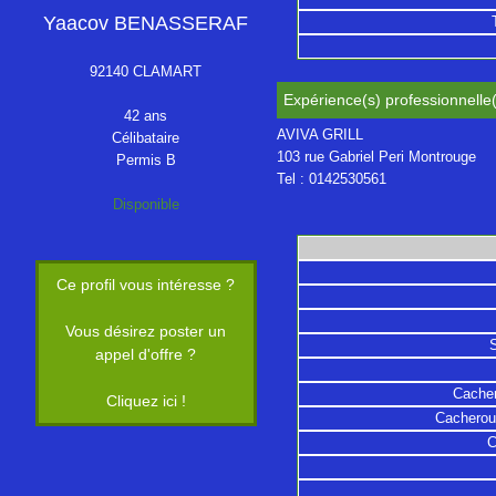
Yaacov BENASSERAF
92140 CLAMART
Expérience(s) professionnelle(
42 ans
AVIVA GRILL
Célibataire
103 rue Gabriel Peri Montrouge
Permis B
Tel : 0142530561
Disponible
Ce profil vous intéresse ?
Vous désirez poster un
appel d'offre ?
Cacher
Cliquez ici !
Cacherout
C