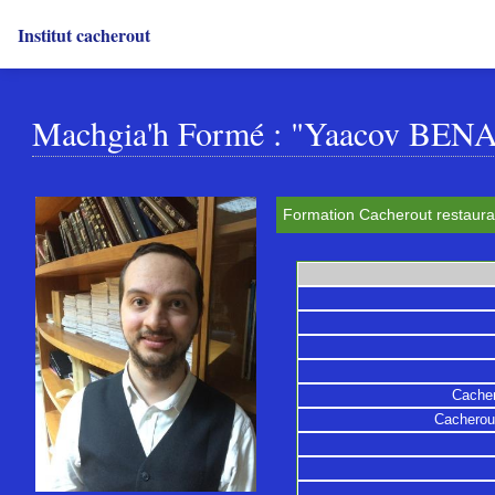
Institut cacherout
Machgia'h Formé : "Yaacov BE
Formation Cacherout restaurat
Cacher
Cacherout