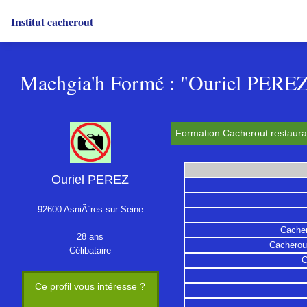
Institut cacherout
Machgia'h Formé : "Ouriel PERE
Formation Cacherout restaurat
Ouriel PEREZ
92600 AsniÃ¨res-sur-Seine
Cacher
28 ans
Cacherout
Célibataire
C
Ce profil vous intéresse ?