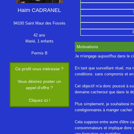
Haim CADRANEL
94100 Saint Maur des Fossés
42 ans
Marié, 1 enfants
Motivations
Permis B
Je m'engage aujourd'hui dans le ci
En tant que surveillant rituel, m
Ce profil vous intéresse ?
conditions: sans compromis et en b
Vous désirez poster un
Cet objectif m'a donc poussé à sui
appel d'offre ?
domaine cacherout que dans le do
Cliquez ici !
Plus simplement, je souhaiterai me
coreligionnaires à manger cacher.
Cela suppose entre autre d'être c
consommateurs et implique donc de
une formation au quotidien.