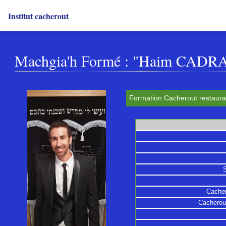
Institut cacherout
Machgia'h Formé : "Haim CAD
Formation Cacherout restaurat
Cacher
Cacherout