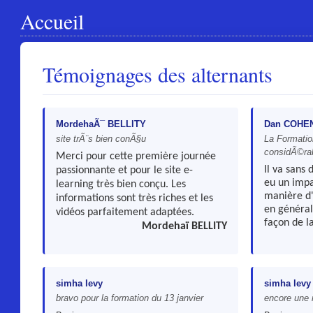
Accueil
Témoignages des alternants
MordehaÃ¯ BELLITY
Dan COHE
site trÃ¨s bien conÃ§u
La Formatio
considÃ©ra
Merci pour cette première journée
Il va sans 
passionnante et pour le site e-
eu un impa
learning très bien conçu. Les
manière d
informations sont très riches et les
en général
vidéos parfaitement adaptées.
façon de l
Mordehaï BELLITY
simha levy
simha levy
bravo pour la formation du 13 janvier
encore une 